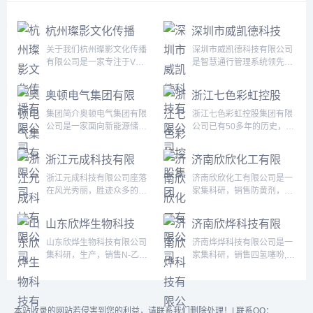
杭州璨影文化传播
深圳市威凯德科技
有限公司
有限公司
关于我们杭州璨影文化传播
深圳市威凯德科技有限公司
有限公司是一家专注于VR
是智慧通行管理系统领先的
全景视觉技术研发与应用的
智能解决方案和物联网解决
创新型企业，立足杭州，辐
方案供应商，我们专注于人
奥顿电气集团有限
浙江七色彩虹控股
射全国。我们以“用科技呈现
机通行电梯智能化物联网领
公司
集团
视觉之美”为使命，致力于为
域，集产品研发、生产、销
集团简介奥顿电气集团有限
浙江七色彩虹控股集团有限
客户提供高品质的沉浸式数
售、售后于一体的高科技企
公司是一家面向新能源储
公司已有50多年的历史，下
字视觉解决方案，赋能企业
业。威凯德科技团队由深耕
能、光伏、风力、工商业等
属有浙江港龙织造科技有限
品牌形象升级与数字化营
物联网行业23年的物联网硬
提供变压器/高低压开关设备
公司、浙江七色彩虹印染有
浙江元成科技有限
济南欣欣化工有限
销。我们运用前沿的VR全
件研发团队、 从事贵金属交
的国家级高新技术企业。公
限公司等5家子公司，多家
公司
公司
景×数字导览技术，为杭州
易平台、数字货币交易平台
司配备10余万平方米现代化
已是国家高新技术企业。七
浙江元成科技有限公司座落
济南欣欣化工有限公司是一
本地及全国的房地产、工
10年的软件开发维护团队以
厂房，自主掌控油箱、片式
色彩虹是一家集研发、生
在风光秀丽，胜迹众多的浙
家集科研，销售防黄剂，丁
厂、学校、景区、...
及从事...
散热器、铁心等一体化智
产、销售于一体的外向型企
东唐诗之路、佛教之游、茶
酰肼原药，防黄剂HN-
造，新能源变压器月产能
业，是国内外针织面料细分
道之源的枢纽浙江省新昌县
130，防黄剂HN-150，防黄
山东欣烨生物科技
济南欣烨科技有限
600+台，紧急订单24小时
市场（天然可降解、可再生
境内。元成科技成立于2018
剂,丁酰肼原药,异戊烯醇
有限公司
公司
响应，产品服务覆盖全国32
纤维针织面料）的领军企
年，是一家专注于精密注塑
321,对苯二酚,异戊醇,异戊
山东欣烨生物科技有限公司
济南烨烨科技有限公司是一
个省级行政区及海外非洲国
业，中国针织行业20强、绍
制品研发、生产及销售的高
烯醛,异丙叉丙酮，异丙醚，
集科研，生产，销售N-乙烯
家集科研，销售四氢噻吩,N-
家。奥顿电气集团荣获...
兴市印染行业绿色标...
新技术企业，深耕家电、新
异己二醇，二甲硫基甲苯二
基吡咯烷酮,聚维酮k30;聚乙
甲基吡咯烷酮,对苯醌,对苯
能源汽车等核心领域，为客
胺，二乙基甲苯二胺,化学溶
烯吡咯烷酮,对苯二酚,异戊
二酚,2-氟-3-硝基苯甲酸,三
户提供稳定可靠的精密注塑
剂系列,阻燃剂系列,化学试
烯醛,异戊烯醇321,防黄剂,
苯基膦,氧化苯乙烯,间苯二
解决方案。本公司拥有21
剂系列,颜料燃料系列,橡胶
丁酰肼原药,固体甲醇钠,甲
甲醚,2-氰基吡嗪,二甲基硫
本站收录的网站若侵害到您的利益，请联系我们删除处理！| 联系QQ：