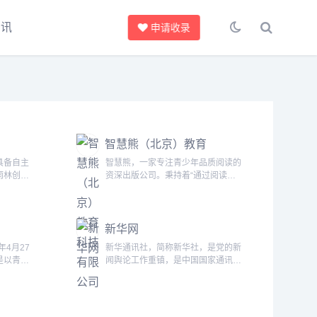
资讯
申请收录
智慧熊（北京）教育
科技有限公司
具备自主
智慧熊，一家专注青少年品质阅读的
雨林创始
资深出版公司。秉持着“通过阅读，
994年
赋强青少年，实现中国梦”的品牌理
年创办北
念，我们以有价值的内容为依托，集
心；并于
图书策划、编辑、出版、发行于一
新华网
林学习能
体，提供图书、课程、服务三位一体
京金色雨
的多元共生平台，致力于让每一个青
年4月27
新华通讯社，简称新华社，是党的新
金色雨林
少年通过阅读塑造优秀品格，健康成
是以青年
闻舆论工作重镇，是中国国家通讯社
育科技有
长。十余年来，我们通过不断地创新
力的中央
和世界性通讯社，承担集中统一发布
与发展，现已成...
青年报》
中国党和政府权威新闻的重要职责。
在全国设
现任社长傅华，总编辑吕岩松。 新
家和地区
华社的前身是1931年11月7日在江西