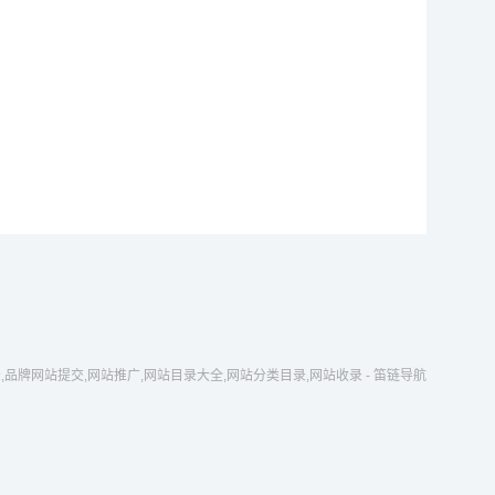
社坚持不
瑞金成立的红色中华通讯社（简称红
社会主义
中社），1937年1月在陕西延安改为
党育
现名。1949年中...