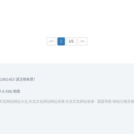
互动平台。...
派有常驻记者。中国青年报
懈用习近平新时代中国特色
思想武装头脑，始终秉承“为
人、为国育才...
<<
1
1/1
>>
81463 请注明来意！
-6
XML地图