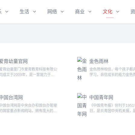
乐
生活
网络
商业
文化
爱育幼童官网
金色雨林
爱育幼童厦门市爱育教育科技有限公
金色雨林相信，每个孩子都
司成立于2009年，是一家致力于培
学习，自信成长的能力金色
育学前幼童脑体能优质发展，集自主
人林薇女士和张雨青教授于1
研发系列课程和推广于一体的企业。
开始研究儿童学习能力，同
爱育系列课程坚持以科学的幼童脑体
京雨林学习能力研究开发中
中国台湾网
中国青年网
发展理论为引领，融合课堂、家庭育
1999年，成立北京金色雨
儿情景，科学地将游戏融入课程之
力研究中心。2014年，北
中国台湾网是中央台办和国台办管理
《中国青年报》创刊于1951
中，运用融合教玩具内容的情境体验
林健康科技有限公司成立。
的国家重点新闻网站，拥有庞大的涉
日，是共青团中央机关报，
式培训法，让幼童在与玩具内容相融
隶属于东方加慧（北京）教
台资源。全面报道台湾事务和两岸关
为主要读者、具有重大影响
的情境中乐玩，在...
限公司。长久以来，...
系的重要新闻资讯，致力于传播两岸
媒体。毛泽东同志为《中国
亲情，沟通两岸民意，服务两岸交
题写了报名。中国青年报社
流，是两岸网络信息枢纽和同胞交流
有 33 个记者站，在7个国