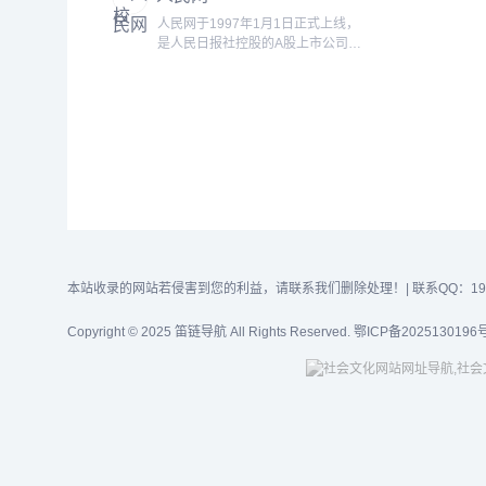
计公司英国BM宝麦蓝（Broadway
人民网于1997年1月1日正式上线，
Malyan）规划设计，学校坐落于富
是人民日报社控股的A股上市公司
阳区富春湾新城，紧邻富春江，总占
（股票代码603000）。作为“网上的
地212亩，总建筑面...
人民日报”，人民网是中国共产党治
国理政的重要资源和手段，具有独特
的政治价值、传播价值、科技价值、
平台价值、投资价值等五大价值优
势。经中共中央批准，2006年7月1
日，人民网承办的中国共产党新闻网
正式上线，成为宣介中国...
本站收录的网站若侵害到您的利益，请联系我们删除处理！| 联系QQ：1919
Copyright © 2025 笛链导航 All Rights Reserved.
鄂ICP备2025130196号