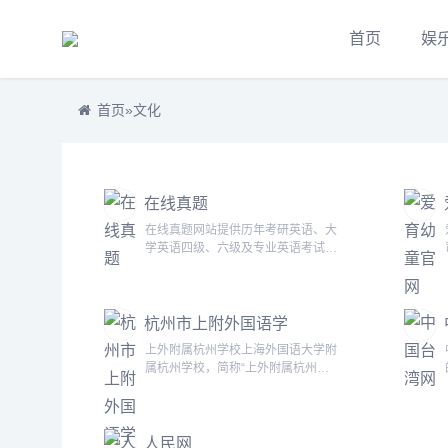
首页
娱
首页
»
文化
在线真题
在线真题网站提供历年考研英语、大
学英语四级、六级及专业英语考试的
真题...
杭州市上附外国语学
校
上外附属杭州学校上海外国语大学附
属杭州学校，简称“上外附属杭州学
校”，由富阳区政府引入上海外国语
大学及上外附中的名校资源而建，是
上海外国语大学在杭州的首个附属学
人民网
校。上外附属杭州学校由全球顶尖设