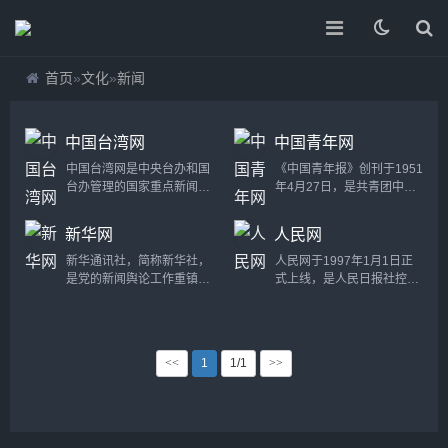
首页
»
文化
»
新闻
中国台湾网
中国青年网
中国台湾网是中央台办和国
《中国青年报》创刊于1951
台办管理的国家重点新闻网
年4月27日，是共青团中央
站，拥有庞大的涉台资源。
机关报，是以青年为主要读
全面报道台湾事务和两岸关
者、具有重大影响力的中央
新华网
人民网
系的重要新闻资讯，致力于
媒体。毛泽东同志为《中国
传播两岸亲情，沟通两岸民
青年报》题写了报名。中国
新华通讯社，简称新华社，
人民网于1997年1月1日正
意，服务两岸交流，是两岸
青年报社在全国设有 33 个
是党的新闻舆论工作重镇，
式上线，是人民日报社控股
网络信息枢纽和同胞交流互
记者站，在7个国家和地区
是中国国家通讯社和世界性
的A股上市公司（股票代码
动平台。...
派有常驻记者。中国青年报
通讯社，承担集中统一发布
603000）。作为“网上的人
社坚持不懈用习近平新时代
中国党和政府权威新闻的重
民日报”，人民网是中国共产
中国特色社会主义思想武装
要职责。现任社长傅华，总
党治国理政的重要资源和手
<<
1
1/1
>>
头脑，始终秉承“为党育人、
编辑吕岩松。 新华社的前身
段，具有独特的政治价值、
为国育才...
是1931年11月7日在江西瑞
传播价值、科技价值、平台
金成立的红色中华通讯社
价值、投资价值等五大价值
（简称红中社），1937年1
优势。经中共中央批准，
月在陕西延安改为现名。
2006年7月1日，人民网承