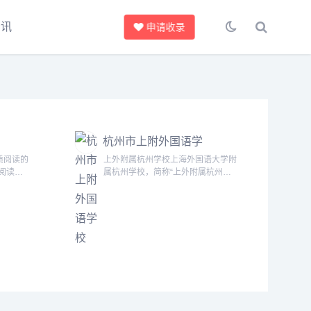
资讯
申请收录
杭州市上附外国语学
校
质阅读的
上外附属杭州学校上海外国语大学附
阅读，
属杭州学校，简称“上外附属杭州学
品牌理
校”，由富阳区政府引入上海外国语
依托，集
大学及上外附中的名校资源而建，是
行于一
上海外国语大学在杭州的首个附属学
三位一体
校。上外附属杭州学校由全球顶尖设
每一个青
计公司英国BM宝麦蓝（Broadway
，健康成
Malyan）规划设计，学校坐落于富
断地创新
阳区富春湾新城，紧邻富春江，总占
地212亩，总建筑面...