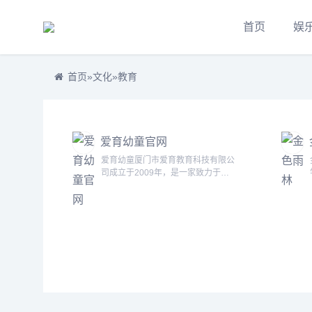
首页
娱
首页
»
文化
»
教育
爱育幼童官网
爱育幼童厦门市爱育教育科技有限公
司成立于2009年，是一家致力于培
育学前幼童脑体能优质发展，集自主
研发系列课程和推广于一体的企业。
爱育系列课程坚持以科学的幼童脑体
发展理论为引领，融合课堂、家庭育
儿情景，科学地将游戏融入课程之
中，运用融合教玩具内容的情境体验
式培训法，让幼童在与玩具内容相融
的情境中乐玩，在...