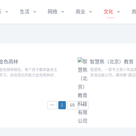
乐
生活
网络
商业
文化
金色雨林
智慧熊（北京）教育
科技有限公司
金色雨林相信，每个孩子都具备自主
智慧熊，一家专注青少年品
学习，自信成长的能力金色雨林创始
资深出版公司。秉持着“通过
人林薇女士和张雨青教授于1994年
赋强青少年，实现中国梦”的
开始研究儿童学习能力，同年创办北
念，我们以有价值的内容为
京雨林学习能力研究开发中心；并于
图书策划、编辑、出版、发
1999年，成立北京金色雨林学习能
体，提供图书、课程、服务
力研究中心。2014年，北京金色雨
的多元共生平台，致力于让
<<
1
1/1
>>
林健康科技有限公司成立。金色雨林
少年通过阅读塑造优秀品格
隶属于东方加慧（北京）教育科技有
长。十余年来，我们通过不
限公司。长久以来，...
与发展，现已成...