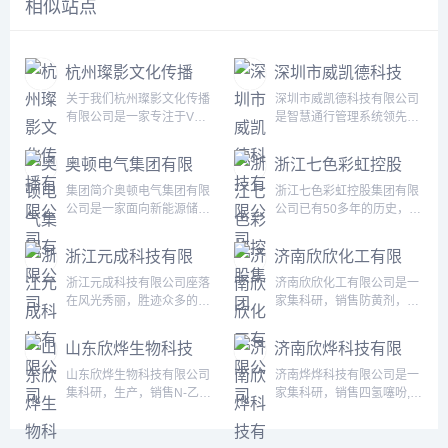
相似站点
杭州璨影文化传播
深圳市威凯德科技
有限公司
有限公司
关于我们杭州璨影文化传播
深圳市威凯德科技有限公司
有限公司是一家专注于VR
是智慧通行管理系统领先的
全景视觉技术研发与应用的
智能解决方案和物联网解决
创新型企业，立足杭州，辐
方案供应商，我们专注于人
奥顿电气集团有限
浙江七色彩虹控股
射全国。我们以“用科技呈现
机通行电梯智能化物联网领
公司
集团
视觉之美”为使命，致力于为
域，集产品研发、生产、销
集团简介奥顿电气集团有限
浙江七色彩虹控股集团有限
客户提供高品质的沉浸式数
售、售后于一体的高科技企
公司是一家面向新能源储
公司已有50多年的历史，下
字视觉解决方案，赋能企业
业。威凯德科技团队由深耕
能、光伏、风力、工商业等
属有浙江港龙织造科技有限
品牌形象升级与数字化营
物联网行业23年的物联网硬
提供变压器/高低压开关设备
公司、浙江七色彩虹印染有
浙江元成科技有限
济南欣欣化工有限
销。我们运用前沿的VR全
件研发团队、 从事贵金属交
的国家级高新技术企业。公
限公司等5家子公司，多家
公司
公司
景×数字导览技术，为杭州
易平台、数字货币交易平台
司配备10余万平方米现代化
已是国家高新技术企业。七
浙江元成科技有限公司座落
济南欣欣化工有限公司是一
本地及全国的房地产、工
10年的软件开发维护团队以
厂房，自主掌控油箱、片式
色彩虹是一家集研发、生
在风光秀丽，胜迹众多的浙
家集科研，销售防黄剂，丁
厂、学校、景区、...
及从事...
散热器、铁心等一体化智
产、销售于一体的外向型企
东唐诗之路、佛教之游、茶
酰肼原药，防黄剂HN-
造，新能源变压器月产能
业，是国内外针织面料细分
道之源的枢纽浙江省新昌县
130，防黄剂HN-150，防黄
山东欣烨生物科技
济南欣烨科技有限
600+台，紧急订单24小时
市场（天然可降解、可再生
境内。元成科技成立于2018
剂,丁酰肼原药,异戊烯醇
有限公司
公司
响应，产品服务覆盖全国32
纤维针织面料）的领军企
年，是一家专注于精密注塑
321,对苯二酚,异戊醇,异戊
山东欣烨生物科技有限公司
济南烨烨科技有限公司是一
个省级行政区及海外非洲国
业，中国针织行业20强、绍
制品研发、生产及销售的高
烯醛,异丙叉丙酮，异丙醚，
集科研，生产，销售N-乙烯
家集科研，销售四氢噻吩,N-
家。奥顿电气集团荣获...
兴市印染行业绿色标...
新技术企业，深耕家电、新
异己二醇，二甲硫基甲苯二
基吡咯烷酮,聚维酮k30;聚乙
甲基吡咯烷酮,对苯醌,对苯
能源汽车等核心领域，为客
胺，二乙基甲苯二胺,化学溶
烯吡咯烷酮,对苯二酚,异戊
二酚,2-氟-3-硝基苯甲酸,三
户提供稳定可靠的精密注塑
剂系列,阻燃剂系列,化学试
烯醛,异戊烯醇321,防黄剂,
苯基膦,氧化苯乙烯,间苯二