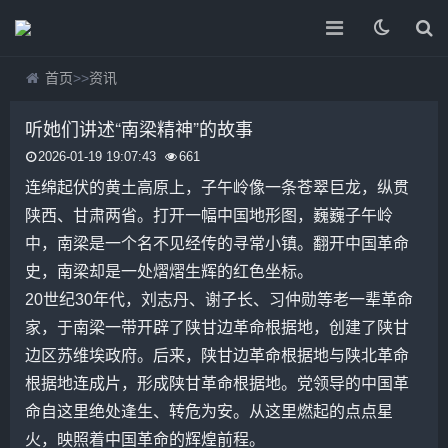
首页
>>
资讯
听她们讲述“南梁精神”的故事
2026-01-19 19:07:43
661
连绵起伏的黄土高原上，子午岭像一条苍翠巨龙，纵贯
陕西、甘肃两省。打开一幅中国地形图，巍巍子午岭
中，南梁是一个名不见经传的寻常小镇。翻开中国革命
史，南梁却是一处熠熠生辉的红色坐标。
20世纪30年代，刘志丹、谢子长、习仲勋等老一辈革命
家，于南梁一带开辟了陕甘边革命根据地，创建了陕甘
边区苏维埃政府。后来，陕甘边革命根据地与陕北革命
根据地连成片，形成陕甘革命根据地。党领导的中国革
命自这里绝处逢生、转危为安。从这里燃起的点点星
火，映照着中国革命的辉煌前程。