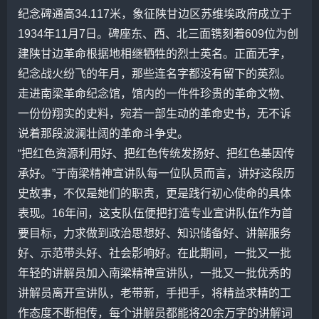
纪念碑通高34.117米，象征陕甘边区苏维埃政府成立于
1934年11月7日。碑座东、西、北三面镌刻着609位为创
建陕甘边革命根据地相继牺牲的烈士英名。正面无字，
纪念战火纷飞的年月，那些连名字都没有留下的英烈。
走进南梁革命纪念馆，馆内的一件件珍贵的革命文物、
一份份翔实的史料，宛若一部生动的革命史书，无不诉
说着那段波澜壮阔的革命斗争史。
“把红色资源利用好、把红色传统发扬好、把红色基因传
承好。”于南梁精神宣讲队每一位队员而言，讲好这段历
史故事，不仅是她们的职责，更是践行初心使命的具体
表现。16年间，这支队伍便把打造专业宣讲队伍作为首
要目标，力求做到政治思想好、知识储备好、讲解服务
好、示范带头好、社会影响好。在此期间，一批又一批
年轻的讲解员加入南梁精神宣讲队，一批又一批优秀的
讲解员离开宣讲队，老带新，手把手，将精益求精的工
作态度不断相传，每个讲解员都能将20余万字的讲解词