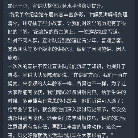
熟记于心，宣讲队整体业务水平也稳步提升。
“南梁革命纪念馆布展内容丰富多彩，讲解员讲解得条理
清晰，还穿插了些小故事，让我们对这里的历史有了很
好的了解。”纪念馆的留言簿上，一位游客如是写道。
针对不同人群，宣讲队分别整理出青少年、普通游客、
党政团队等多个版本的讲解词，做到了因团施讲、因人
施教。
一次次的宣讲不仅让宣讲队员们沉淀了知识，也提升了
自我。宣讲队队员陈淑娇说：“在讲解方面，我们一直在
摸索。来参观的人年龄不一样，背景也不一样，为了让
大家都能有收获，我们精心准备讲解内容。给学生讲的
时候，多穿插点有意思的小故事，他们听得可入迷了；
给专业学者讲，就会跟他们深入探讨历史细节，每次交
流都特别有收获。还会专门去学讲解技巧，讲解的时候
注意语调有高有低，再配上丰富的肢体动作，这么一
来，历史好像就活灵活现地展现在大家眼前了。”