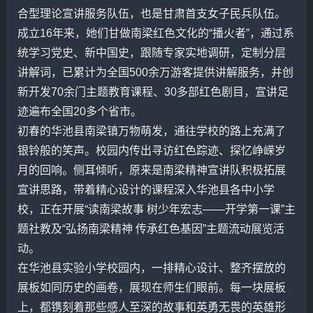
合型理论宣讲服务队伍，也是甘肃首支女子民兵队伍。
成立16年来，她们甘做南梁红色文化的“播火者”，通过系
统学习党史、新中国史，跟随专家实地调研，定制分层
讲解词，已累计为全国500余万游客提供讲解服务，并创
新开发70余门主题教育课程、30多部红色剧目，宣讲足
迹遍布全国20多个省市。
初春的华池县南梁镇万物萌发，通往学校的路上充满了
银铃般的笑声。校园内传出寻访红色踪迹、探忆峥嵘岁
月的回响。侧耳倾听，原来是南梁精神宣讲队积极拓展
宣讲思路，带着精心设计的课程深入华池县各中小学
校，正在开展“读南梁故事 树少年宏志——开学第一课”主
题社教及“弘扬南梁精神 传承红色基因”主题流动展览活
动。
在华池县实验小学校园内，一排精心设计、整齐摆放的
展板如同历史的画卷，展现在师生们眼前。每一块展板
上，都镌刻着那些感人至深的故事和英勇无畏的英雄形