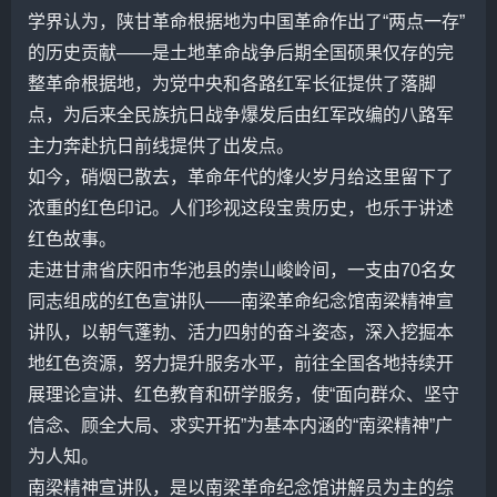
学界认为，陕甘革命根据地为中国革命作出了“两点一存”
的历史贡献——是土地革命战争后期全国硕果仅存的完
整革命根据地，为党中央和各路红军长征提供了落脚
点，为后来全民族抗日战争爆发后由红军改编的八路军
主力奔赴抗日前线提供了出发点。
如今，硝烟已散去，革命年代的烽火岁月给这里留下了
浓重的红色印记。人们珍视这段宝贵历史，也乐于讲述
红色故事。
走进甘肃省庆阳市华池县的崇山峻岭间，一支由70名女
同志组成的红色宣讲队——南梁革命纪念馆南梁精神宣
讲队，以朝气蓬勃、活力四射的奋斗姿态，深入挖掘本
地红色资源，努力提升服务水平，前往全国各地持续开
展理论宣讲、红色教育和研学服务，使“面向群众、坚守
信念、顾全大局、求实开拓”为基本内涵的“南梁精神”广
为人知。
南梁精神宣讲队，是以南梁革命纪念馆讲解员为主的综