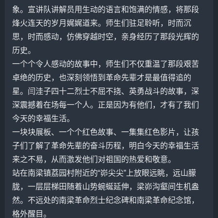
象。宣讲队讲解员用生动的语言和饱满的情感，将那段
烽火连天的岁月娓娓道来。师生们驻足聆听，时而沉
思，时而感动，仿佛穿越时空，亲身经历了那段光辉的
历史。
一个个令人感动的故事中，师生们不仅重温了那段艰苦
卓绝的历史，也深刻领悟到革命先辈才是最值得追的
星。闫洼子四十二烈士不屈不挠、英勇战斗的故事，深
深震撼着在场每一个人。正是因为有他们，才有了我们
今天的幸福生活。
一块块展板、一个个红色故事、一集集红色影片，让孩
子们了解了革命先辈的奋斗历程，明白今天的幸福生活
来之不易，从而激发他们对祖国的热爱和敬意。
站在南梁镇荔园村附近的“峁尖尖”上放眼远眺，远山朦
胧，一层层梯田随着山势蜿蜒延伸，梁峁沟壑间生机盎
然。不远处的南梁革命烈士纪念碑和南梁革命纪念馆，
格外醒目。