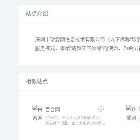
站点介绍
深圳市珍爱网信息技术有限公司（以下简称“珍爱
服务模式，秉承“成就天下姻缘”的使命，为会员
相似站点
百合网
2004年，田范江和清华同窗钱江、
慕岩共同创业。由于发现身边大量单
身朋友择偶遇到困难，因此决定进入
婚恋服务领域，并推出“心灵匹配、