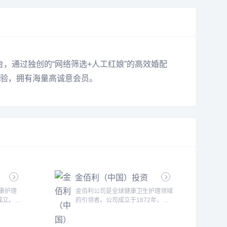
台，通过独创的“网络筛选+人工红娘”的高效婚配
经验，拥有海量高诚意会员。
金佰利（中国）投资
有限公司
健康护理
金佰利公司是全球健康卫生护理领域
成立。多
的引领者。公司成立于1872年，目
康护理理
前在全球有近40,000名雇员。2024
经验及优
年销售额逾201亿美元，产品销往超