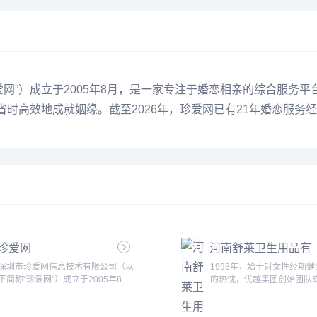
网”）成立于2005年8月，是一家专注于婚恋相亲的综合服务平
省时高效地成就姻缘。截至2026年，珍爱网已有21年婚恋服务
珍爱网
河南舒莱卫生用品有
限公司
深圳市珍爱网信息技术有限公司（以
1993年，始于对女性经期
下简称“珍爱网”）成立于2005年8
的热忱，优越集团创始团队
月，是一家专注于婚恋相亲的综合服
年以来，优越融汇中西方健
务平台，通过独创的“网络筛选+人工
念，基于30余年的卫品生产